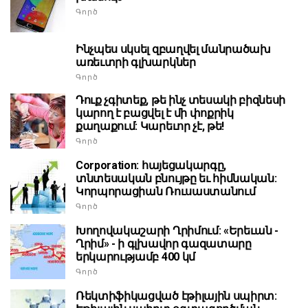
Գործ
Ինչպես սկսել զբաղվել մանրածախ
առեւտրի գլխարկներ
Գործ
Դուք չգիտեք, թե ինչ տեսակի բիզնեսի
կարող է բացվել է մի փոքրիկ
քաղաքում: Կարեւոր չէ, թե!
Գործ
Corporation: հայեցակարգը,
տնտեսական բնույթը եւ հիմնական:
Կորպորացիան Ռուսաստանում
Գործ
Խողովակաշարի Ղրիմում: «Երեւան -
Ղրիմ» - ի գլխավոր գազատարը
երկարությամբ 400 կմ
Գործ
Ռեկտիֆիկացված էթիլային սպիրտ: